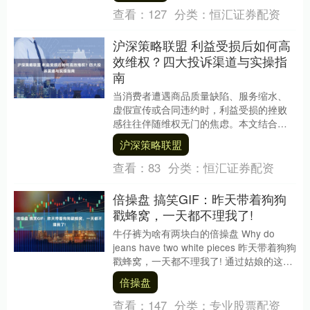
查看：
127
分类：
恒汇证券配资
沪深策略联盟 利益受损后如何高
效维权？四大投诉渠道与实操指
南
当消费者遭遇商品质量缺陷、服务缩水、
虚假宣传或合同违约时，利益受损的挫败
感往往伴随维权无门的焦虑。本文结合法
律框架与真实案例，梳理从协商到诉讼的
沪深策略联盟
全流程维权路径，....
查看：
83
分类：
恒汇证券配资
倍操盘 搞笑GIF：昨天带着狗狗
戳蜂窝，一天都不理我了!
牛仔裤为啥有两块白的倍操盘 Why do
jeans have two white pieces 昨天带着狗狗
戳蜂窝，一天都不理我了! 通过姑娘的这个
表情就能看....
倍操盘
查看：
147
分类：
专业股票配资