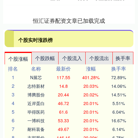
恒汇证券配资文章已加载完成
个股实时涨跌榜
个股跌幅
个股流入
个股流出
换手率
个股涨幅
排名
名称
最新价
涨幅
换手率
1
N展芯
117.55
401.28%
72.89%
2
志特新材
14.8
20.03%
14.06%
3
博腾股份
20.44
20.02%
14.51%
4
近岸蛋白
46.72
20.01%
5.51%
5
毕得医药
61.6
20.01%
6.04%
6
一博科技
53.33
20.01%
16.67%
7
耐科装备
49.67
20.01%
6.14%
8
方邦股份
146.16
20.00%
6.75%