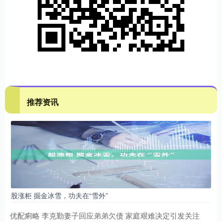
推荐资讯
股涨柜 掘金冰雪，功夫在“雪外”
优配痢略 李克勤妻子回应弟弟欠债 家庭艰难决定引发关注