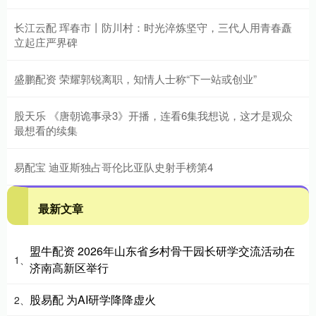
长江云配 珲春市丨防川村：时光淬炼坚守，三代人用青春矗
立起庄严界碑
盛鹏配资 荣耀郭锐离职，知情人士称“下一站或创业”
股天乐 《唐朝诡事录3》开播，连看6集我想说，这才是观众
最想看的续集
易配宝 迪亚斯独占哥伦比亚队史射手榜第4
最新文章
盟牛配资 2026年山东省乡村骨干园长研学交流活动在
1、
济南高新区举行
股易配 为AI研学降降虚火
2、