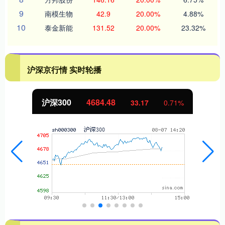
9
南模生物
42.9
20.00%
4.88%
10
泰金新能
131.52
20.00%
23.32%
沪深京行情 实时轮播
北证50
1131.52
%
8.64
0.77%