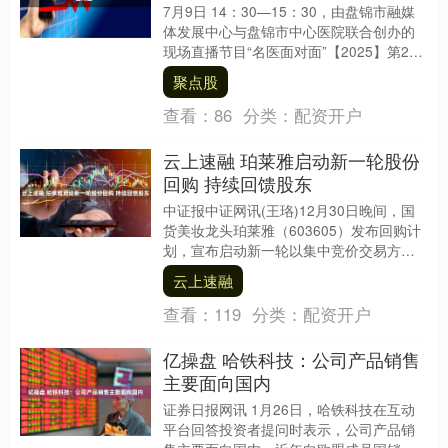
7月9日 14：30—15：30，由盘锦市融媒
体发展中心与盘锦市中心医院联合创办的
现场直播节目“名医面对面”【2025】第27
期邀请到的嘉宾是: 盘锦市中心医院....
聚点股
查看：
86
分类：
配资开户
云上速融 珀莱雅启动新一轮股份
回购 持续回馈股东
中证报中证网讯(王珞)12月30日晚间，国
货美妆龙头珀莱雅（603605）发布回购计
划，宣布启动新一轮以集中竞价交易方式
实施的股份回购方案。公告称，公司将使
云上速融
用自....
查看：
119
分类：
配资开户
亿操盘 哈铁科技：公司产品销售
主要面向国内
证券日报网讯 1月26日，哈铁科技在互动
平台回答投资者提问时表示，公司产品销