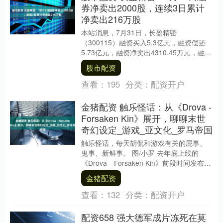
券净卖出2000股，连续3日累计
净卖出216万股
本站消息，7月31日，长盈精密
（300115）融资买入5.3亿元，融资偿还
5.73亿元，融资净卖出4310.45万元，融资
余额16.76亿元，近20个交易日中有....
股市配资
查看：
195
分类：
配资开户
金猪配资 触乐怪话：从《Drova -
Forsaken Kin》展开，聊聊末世
奇幻设定_游戏_亚文化_罗马帝国
触乐怪话，每天胡侃和游戏有关的屁事、
鬼事、新鲜事。 图/小罗 去年底上线的
《Drova—Forsaken Kin》前段时间发布了
1.3版本更新，这是游戏的最后一....
金猪配资
查看：
132
分类：
配资开户
配资658 强大德军成片冻死在莫