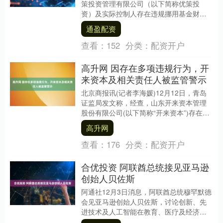
策投资管理有限公司（以下简称优策投
资）及实际控制人存在违规挪用基金财
产、报送虚假信息等行为，严重违反私募
通盈配资
基金法律法规。浙....
查看：
152
分类：
配资开户
高升网 因存在多项违规行为，开
来资本及相关责任人被监管警示
北京商报讯(记者李海媛)12月12日，青岛
证监局发文称，经查，山东开来资本管理
股份有限公司(以下简称“开来资本”)存在基
金管理混乱，未按规定履行职责；部分基
高升网
金未....
查看：
176
分类：
配资开户
合优投资 阿联酋总统接见亚马逊
创始人贝佐斯
阿通社12月3日消息，阿联酋总统穆罕默德
会见亚马逊创始人贝佐斯，讨论创新、先
进技术及人工智能在教育、医疗及经济领
域的应用合作。贝佐斯高度评价阿联酋的