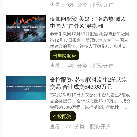
查看：
165
分类：
配资开户
倍加网配资 美媒：“健康热”激发
中国人“户外风”穿搭潮
参考消息网12月19日报道 据彭博新闻社网
站12月17日报道，新冠疫情改变了中国人
对健康的看法。许多人开始跑步、徒步旅
行或打网球倍加网配资，这影响了他们的
倍加网配资
生活方....
查看：
149
分类：
配资开户
金控配资· 芯动联科发生2笔大宗
交易 合计成交843.88万元
芯动联科5月7日大宗交易平台共发生2笔成
交金控配资·，合计成交量13.10万股，成交
金额843.88万元。以折溢价进行统计，今
日有1笔为折价交易，折价率最高达2....
金控配资·
查看：
77
分类：
配资开户