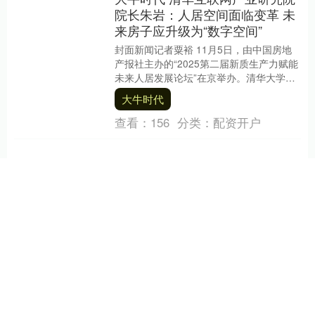
院长朱岩：人居空间面临变革 未
来房子应升级为“数字空间”
封面新闻记者粟裕 11月5日，由中国房地
产报社主办的“2025第二届新质生产力赋能
未来人居发展论坛”在京举办。清华大学互
联网产业研究院院长朱岩指出，现在盖的
大牛时代
房子....
查看：
156
分类：
配资开户
个股实时涨跌榜
个股跌幅
个股流入
个股流出
换手率
个股涨幅
排名
名称
最新价
涨幅
换手率
1
N津富
40.68
132.99%
55.71%