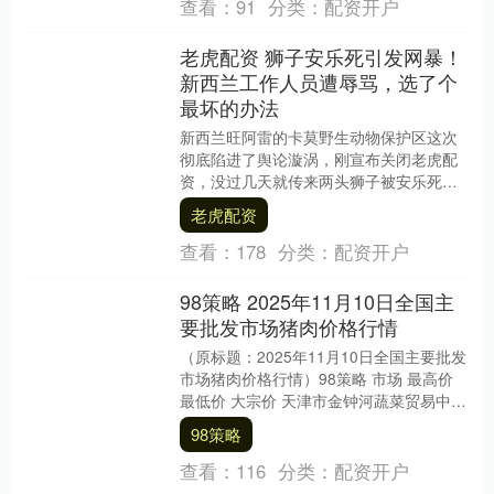
查看：
91
分类：
配资开户
老虎配资 狮子安乐死引发网暴！
新西兰工作人员遭辱骂，选了个
最坏的办法
新西兰旺阿雷的卡莫野生动物保护区这次
彻底陷进了舆论漩涡，刚宣布关闭老虎配
资，没过几天就传来两头狮子被安乐死的
消息，剩下的五头还悬在半空中没个准
老虎配资
信。 作为一个平时....
查看：
178
分类：
配资开户
98策略 2025年11月10日全国主
要批发市场猪肉价格行情
（原标题：2025年11月10日全国主要批发
市场猪肉价格行情）98策略 市场 最高价
最低价 大宗价 天津市金钟河蔬菜贸易中心
19.00 19.00 19.0....
98策略
查看：
116
分类：
配资开户