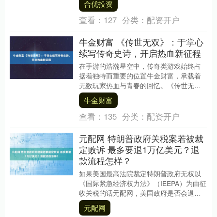
合优投资
未来愿景及其....
查看：
127
分类：
配资开户
牛金财富 《传世无双》：于掌心
续写传奇史诗，开启热血新征程
在手游的浩瀚星空中，传奇类游戏始终占
据着独特而重要的位置牛金财富，承载着
无数玩家热血与青春的回忆。《传世无
双》作为这一经典题材的传承之作，不仅
牛金财富
完美复刻了传奇的精....
查看：
135
分类：
配资开户
元配网 特朗普政府关税案若被裁
定败诉 最多要退1万亿美元？退
款流程怎样？
如果美国最高法院裁定特朗普政府无权以
《国际紧急经济权力法》（IEEPA）为由征
收关税的话元配网，美国政府是否会退还
这部分关税？退款过程又会怎样？ 在11月
元配网
美国最....