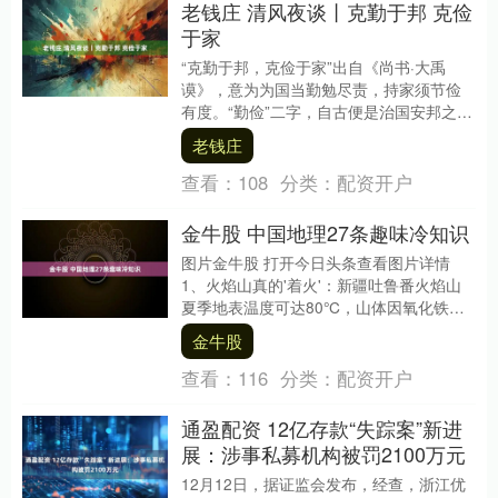
老钱庄 清风夜谈丨克勤于邦 克俭
于家
“克勤于邦，克俭于家”出自《尚书·大禹
谟》，意为为国当勤勉尽责，持家须节俭
有度。“勤俭”二字，自古便是治国安邦之基
石老钱庄，修身齐家之圭臬。 古人云：“静
老钱庄
以修身....
查看：
108
分类：
配资开户
金牛股 中国地理27条趣味冷知识
图片金牛股 打开今日头条查看图片详情
1、火焰山真的'着火'：新疆吐鲁番火焰山
夏季地表温度可达80°C，山体因氧化铁呈
红色，是世界最热的地表之一 。 2、云南
金牛股
石....
查看：
116
分类：
配资开户
通盈配资 12亿存款“失踪案”新进
展：涉事私募机构被罚2100万元
12月12日，据证监会发布，经查，浙江优