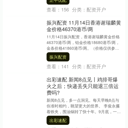
查看：
156
分类：
配资开户
振兴配资 11月14日香港谢瑞麟黄
金价格46370港币/两
11月14日振兴配资，香港谢瑞麟黄金价格
46370港币/两，铂金价格18680港币/两，
金条价格41860港币/两。（价格仅供参
考，以门店实际为准）同日上海黄金....
振兴配资
查看：
141
分类：
配资开户
出彩速配 新闻8点见丨鸡排哥爆
火之后；快递丢失只能退三倍运
费吗?
新闻8点见，多一点洞见。每天早晚8点与
你准时相约，眺望更大的世界。 李俊永攥
着铁夹，围油锅转了快十年。9月底，一段
拍他出摊的视频被上传到网络。在那之
出彩速配
后，“太有情....