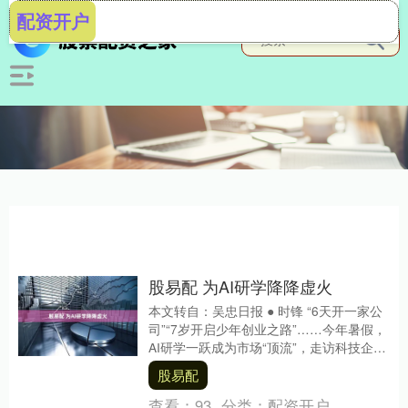
配资开户
股易配 为AI研学降降虚火
本文转自：吴忠日报 ● 时锋 “6天开一家公
司”“7岁开启少年创业之路”……今年暑假，
AI研学一跃成为市场“顶流”，走访科技企
业、实操AI工具等项目五花八门，过....
股易配
查看：
93
分类：
配资开户