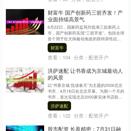
财富牛 国产创新药三箭齐发！产
业面持续高景气
6月22日，国家药监局共批准三款新药上
市，国产创新药实现“三箭齐发”。包括全球
首个用于狂犬病被动免疫的双特异性抗
体、全球首款获批上市的实体瘤CAR-T疗
财富牛
法，以及....
查看：
104
分类：
配资开户
洪萨速配 让书香成为京城最动人
的风景
以“书香京城 悦读春天”为主题的2026北京
书市，4月18日在北京开幕。为期一个月的
书市，首次实现北京2000家实体书店联动
参与，并创新打造“4大集中展场+4类....
洪萨速配
查看：
122
分类：
配资开户
股市配资 长盈精密：7月31日融