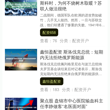
斯科时，为何不烧树木取暖？苏
联人做法很绝
二战期间，德国军队在欧洲的进攻势如破
竹，几乎无人能挡。然而，一旦与苏联交
战，他们却遭遇了惨重的失败。1941年6月
22日，希特勒发动了“巴巴罗萨行动”，投入
配资658
了超....
查看：
76
分类：
配资开户
鑫恒盈配资 斯洛伐克总统：短期
内无法拒绝俄罗斯能源
斯洛伐克总统佩列格里尼在与波兰总统纳
夫罗茨基会谈结束后对记者表示，斯洛伐
克短期内无法拒绝来自俄罗斯的能源供
应，这一目标在当前阶段难以实现。 “从技
鑫恒盈配资
术角度来看，这....
查看：
183
分类：
配资开户
聚点股 盘锦市中心医院输血科主
任李静做客“名医面对面”