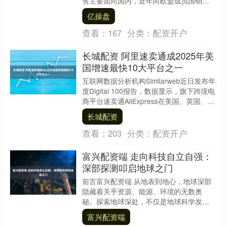
售主要面向国内，近年向欧盟成员国销售
的产品为减速顶调速系统相关产品，在公
亿操盘
司整体营业收....
查看：
167
分类：
配资开户
长城配资 阿里速卖通成2025年美
国增速最快10大平台之一
互联网数据分析机构Similarweb近日发布年
度Digital 100报告，数据显示，旗下跨境电
商平台速卖通AliExpress在美国、英国、德
国、澳洲等多个....
长城配资
查看：
203
分类：
配资开户
富兴配资端 走向科技自立自强：
深部探测叩启地球之门
前言富兴配资端 从地表到地心，地球深部
隐藏着关乎资源、能源、环境的无数奥
秘。探索地球深处，不仅是地球科学发展
的必然追求，更是为实现 “两个一百年” 奋
富兴配资端
斗目标、中....