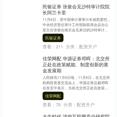
民银证券 张俊会见沙特审计院院
长阿兰卡里
11月6日，受中国审计署审计长侯凯委托，
中央经济责任审计工作部际联席会议办公
室主任张俊在南京会见来访的沙特审计院
院长阿兰卡里。 张俊表示，近年来两国审
民银证券
计机关务实....
查看：
211
分类：
配资开户
佳荣网配 华源证券邓晖：北交所
正处在政策赋能、制度创新的黄
金发展期
人民财讯11月6日电，11月6日，在北交所
机构投资者交流会上，华源证券总裁邓晖
在发言中表示，当前北交所正处在政策赋
能、制度创新的黄金发展时期。从6月“北交
佳荣网配
所专精....
查看：
76
分类：
配资开户
大牛时代 清华互联网产业研究院