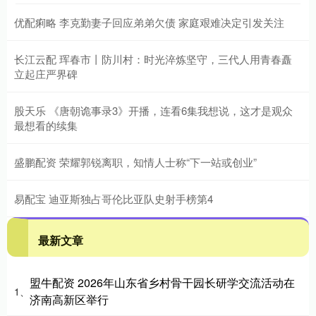
优配痢略 李克勤妻子回应弟弟欠债 家庭艰难决定引发关注
长江云配 珲春市丨防川村：时光淬炼坚守，三代人用青春矗
立起庄严界碑
股天乐 《唐朝诡事录3》开播，连看6集我想说，这才是观众
最想看的续集
盛鹏配资 荣耀郭锐离职，知情人士称“下一站或创业”
易配宝 迪亚斯独占哥伦比亚队史射手榜第4
最新文章
盟牛配资 2026年山东省乡村骨干园长研学交流活动在
1、
济南高新区举行