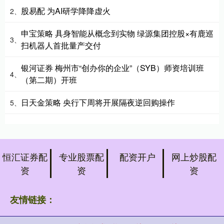
股易配 为AI研学降降虚火
2、
申宝策略 具身智能从概念到实物 绿源集团控股×有鹿巡
3、
扫机器人首批量产交付
银河证券 梅州市“创办你的企业”（SYB）师资培训班
4、
（第二期）开班
日天金策略 央行下周将开展隔夜逆回购操作
5、
恒汇证券配
专业股票配
配资开户
网上炒股配
资
资
资
友情链接：