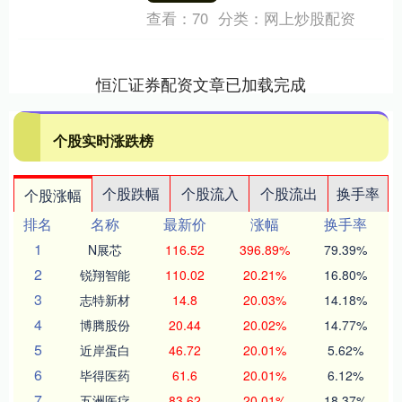
查看：
70
分类：
网上炒股配资
恒汇证券配资文章已加载完成
个股实时涨跌榜
个股跌幅
个股流入
个股流出
换手率
个股涨幅
排名
名称
最新价
涨幅
换手率
1
N展芯
116.52
396.89%
79.39%
2
锐翔智能
110.02
20.21%
16.80%
3
志特新材
14.8
20.03%
14.18%
4
博腾股份
20.44
20.02%
14.77%
5
近岸蛋白
46.72
20.01%
5.62%
6
毕得医药
61.6
20.01%
6.12%
7
五洲医疗
83.62
20.01%
18.37%