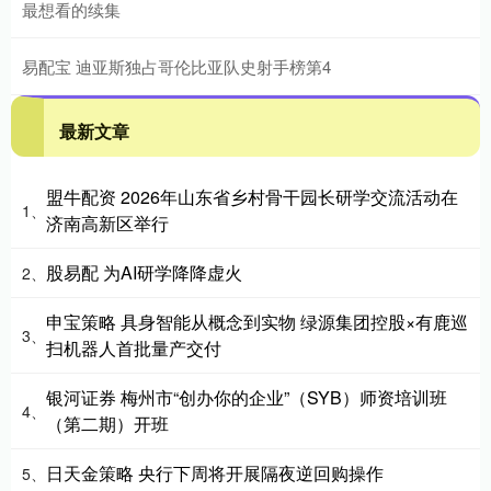
最想看的续集
易配宝 迪亚斯独占哥伦比亚队史射手榜第4
最新文章
盟牛配资 2026年山东省乡村骨干园长研学交流活动在
1、
济南高新区举行
股易配 为AI研学降降虚火
2、
申宝策略 具身智能从概念到实物 绿源集团控股×有鹿巡
3、
扫机器人首批量产交付
银河证券 梅州市“创办你的企业”（SYB）师资培训班
4、
（第二期）开班
日天金策略 央行下周将开展隔夜逆回购操作
5、