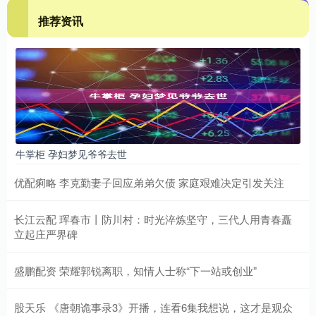
推荐资讯
牛掌柜 孕妇梦见爷爷去世
优配痢略 李克勤妻子回应弟弟欠债 家庭艰难决定引发关注
长江云配 珲春市丨防川村：时光淬炼坚守，三代人用青春矗
立起庄严界碑
盛鹏配资 荣耀郭锐离职，知情人士称“下一站或创业”
股天乐 《唐朝诡事录3》开播，连看6集我想说，这才是观众