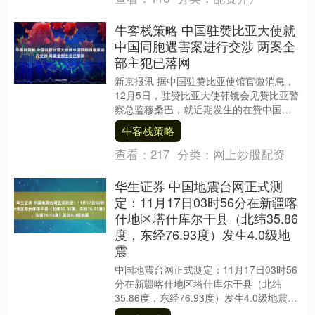
牛客栈策略 中国驻赞比亚大使就
中国同胞遇害案进行交涉 两案全
部主犯已落网
新京报讯 据中国驻赞比亚使馆官微消息，
12月5日，驻赞比亚大使韩镜会见赞比亚警
察总监穆桑巴，就近期发生的在赞中国同
胞遇害案件进行交涉。 韩大使表示，近期
牛客栈策略
发生的两....
查看：
217
分类：
网上炒股配资
华生证券 中国地震台网正式测
定：11月17日03时56分在新疆喀
什地区塔什库尔干县（北纬35.86
度，东经76.93度）发生4.0级地
震
中国地震台网正式测定：11月17日03时56
分在新疆喀什地区塔什库尔干县（北纬
35.86度，东经76.93度）发生4.0级地震华
生证券，震源深度10千米。....