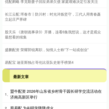
优配痢略 李克勤妻子回应弟弟欠债 家庭艰难决定引发关注
长江云配 珲春市丨防川村：时光淬炼坚守，三代人用青春矗
立起庄严界碑
股天乐 《唐朝诡事录3》开播，连看6集我想说，这才是观众
最想看的续集
盛鹏配资 荣耀郭锐离职，知情人士称“下一站或创业”
易配宝 迪亚斯独占哥伦比亚队史射手榜第4
最新文章
盟牛配资 2026年山东省乡村骨干园长研学交流活动在
1、
济南高新区举行
股易配 为AI研学降降虚火
2、