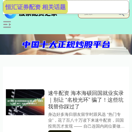
恒汇证券配资 相关话题
速牛配资 海本海硕回国就业实录
｜别让 “名校光环” 骗了！这些坑
我替你踩过了
身边好多海归朋友留学时跟风选 “热门专
业”，花了百八十万读下来速牛配资，回国
投简历才发现 —— 自己连国内岗位要做啥
都不知道！ 有的读 “新兴经济”，以为能进