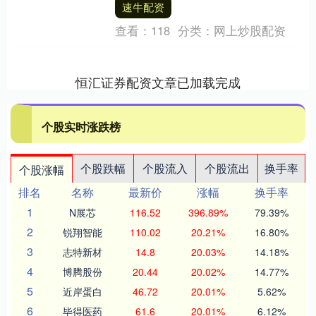
速牛配资
大....
查看：
118
分类：
网上炒股配资
恒汇证券配资文章已加载完成
个股实时涨跌榜
个股跌幅
个股流入
个股流出
换手率
个股涨幅
排名
名称
最新价
涨幅
换手率
1
N展芯
116.52
396.89%
79.39%
2
锐翔智能
110.02
20.21%
16.80%
3
志特新材
14.8
20.03%
14.18%
4
博腾股份
20.44
20.02%
14.77%
5
近岸蛋白
46.72
20.01%
5.62%
6
毕得医药
61.6
20.01%
6.12%