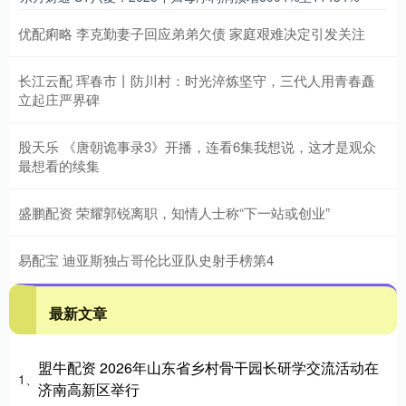
优配痢略 李克勤妻子回应弟弟欠债 家庭艰难决定引发关注
长江云配 珲春市丨防川村：时光淬炼坚守，三代人用青春矗
立起庄严界碑
股天乐 《唐朝诡事录3》开播，连看6集我想说，这才是观众
最想看的续集
盛鹏配资 荣耀郭锐离职，知情人士称“下一站或创业”
易配宝 迪亚斯独占哥伦比亚队史射手榜第4
最新文章
盟牛配资 2026年山东省乡村骨干园长研学交流活动在
1、
济南高新区举行