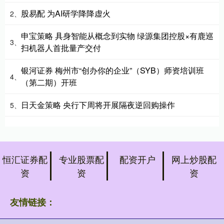
股易配 为AI研学降降虚火
2、
申宝策略 具身智能从概念到实物 绿源集团控股×有鹿巡
3、
扫机器人首批量产交付
银河证券 梅州市“创办你的企业”（SYB）师资培训班
4、
（第二期）开班
日天金策略 央行下周将开展隔夜逆回购操作
5、
恒汇证券配
专业股票配
配资开户
网上炒股配
资
资
资
友情链接：